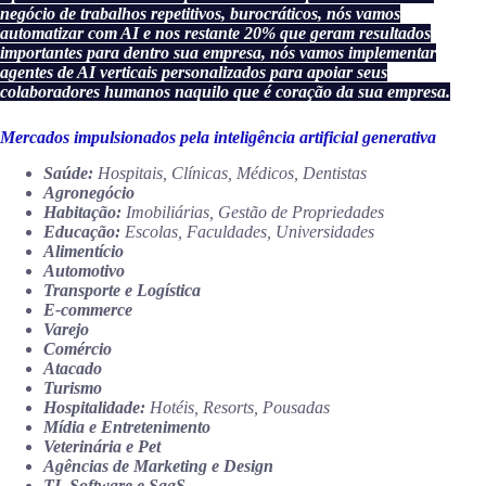
negócio de trabalhos repetitivos, burocráticos, nós vamos
automatizar
com AI e nos restante 20% que geram resultados
importantes para dentro sua empresa, nós vamos implementar
agentes de AI verticais personalizados para apoiar seus
colaboradores humanos naquilo que é coração da sua empresa.
Mercados impulsionados pela inteligência artificial generativa
Saúde:
Hospitais, Clínicas, Médicos, Dentistas
Agronegócio
Habitação:
Imobiliárias, Gestão de Propriedades
Educação:
Escolas, Faculdades, Universidades
Alimentício
Automotivo
Transporte e Logística
E-commerce
Varejo
Comércio
Atacado
Turismo
Hospitalidade:
Hotéis, Resorts, Pousadas
Mídia e Entretenimento
Veterinária e Pet
Agências de Marketing e Design
TI, Software e SaaS