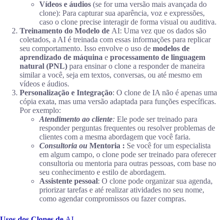
Vídeos e áudios
(se for uma versão mais avançada do
clone): Para capturar sua aparência, voz e expressões,
caso o clone precise interagir de forma visual ou auditiva.
Treinamento do Modelo de
AI: Uma vez que os dados são
coletados, a AI é treinada com essas informações para replicar
seu comportamento. Isso envolve o uso de
modelos de
aprendizado de máquina
e
processamento de linguagem
natural (PNL)
para ensinar o clone a responder de maneira
similar a você, seja em textos, conversas, ou até mesmo em
vídeos e áudios.
Personalização e Integração
: O clone de IA não é apenas uma
cópia exata, mas uma versão adaptada para funções específicas.
Por exemplo:
Atendimento ao cliente
:
Ele pode ser treinado para
responder perguntas frequentes ou resolver problemas de
clientes com a mesma abordagem que você faria.
Consultoria ou
Mentoria
:
Se você for um especialista
em algum campo, o clone pode ser treinado para oferecer
consultoria ou mentoria para outras pessoas, com base no
seu conhecimento e estilo de abordagem.
Assistente pessoal
: O clone pode organizar sua agenda,
priorizar tarefas e até realizar atividades no seu nome,
como agendar compromissos ou fazer compras.
Usos dos Clones de
AI