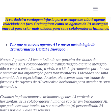
Pular
para
o
conteúdo
A
verdadeira vantagem injusta para as empresas não é apenas
velocidade ou foco é reimaginar como os agentes de IA interagem
entre si para criar mais aliados para seus colaboradores humanos.
Por que os nossos agentes AI e nossa metodologia de
Transformação Digital e Inovação ?
Nossos Agentes e AI tem missão de ser parceiro dos donos de
empresas e seus colaboradores na transformação digital e inovação
dão a você o entendimento, a visão e o kit de ferramentas para inovar
e preparar sua organização para transformação. Liderados por uma
comunidade e especialistas do setor, oferecemos uma variedade de
formatos de Agentes de AI verticais e horizontais para atender às suas
demandas.
Criamos implementamos e treinamos agentes AI verticais e
horizontais, seus colaboradores humanos vão ter um trabalhador AI,
que pode executar tarefas ou ser conselheiro (a) personalizado 24
horas por dia 7 dias da semana.